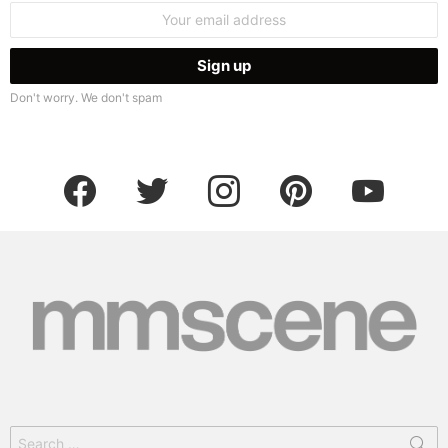
Email
address:
Don't worry. We don't spam
facebook
twitter
instagram
pinterest
youtube
Search