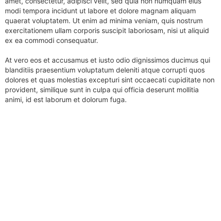
amet, consectetur, adipisci velit, sed quia non numquam eius
modi tempora incidunt ut labore et dolore magnam aliquam
quaerat voluptatem. Ut enim ad minima veniam, quis nostrum
exercitationem ullam corporis suscipit laboriosam, nisi ut aliquid
ex ea commodi consequatur.
At vero eos et accusamus et iusto odio dignissimos ducimus qui
blanditiis praesentium voluptatum deleniti atque corrupti quos
dolores et quas molestias excepturi sint occaecati cupiditate non
provident, similique sunt in culpa qui officia deserunt mollitia
animi, id est laborum et dolorum fuga.