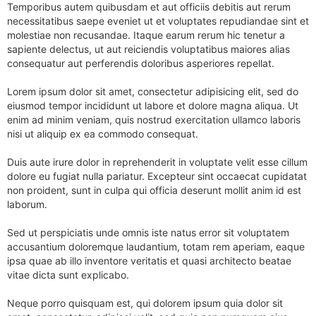
Temporibus autem quibusdam et aut officiis debitis aut rerum
necessitatibus saepe eveniet ut et voluptates repudiandae sint et
molestiae non recusandae. Itaque earum rerum hic tenetur a
sapiente delectus, ut aut reiciendis voluptatibus maiores alias
consequatur aut perferendis doloribus asperiores repellat.
Lorem ipsum dolor sit amet, consectetur adipisicing elit, sed do
eiusmod tempor incididunt ut labore et dolore magna aliqua. Ut
enim ad minim veniam, quis nostrud exercitation ullamco laboris
nisi ut aliquip ex ea commodo consequat.
Duis aute irure dolor in reprehenderit in voluptate velit esse cillum
dolore eu fugiat nulla pariatur. Excepteur sint occaecat cupidatat
non proident, sunt in culpa qui officia deserunt mollit anim id est
laborum.
Sed ut perspiciatis unde omnis iste natus error sit voluptatem
accusantium doloremque laudantium, totam rem aperiam, eaque
ipsa quae ab illo inventore veritatis et quasi architecto beatae
vitae dicta sunt explicabo.
Neque porro quisquam est, qui dolorem ipsum quia dolor sit